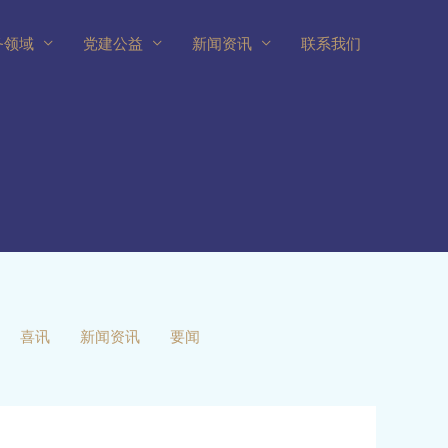
务领域
党建公益
新闻资讯
联系我们
喜讯
新闻资讯
要闻