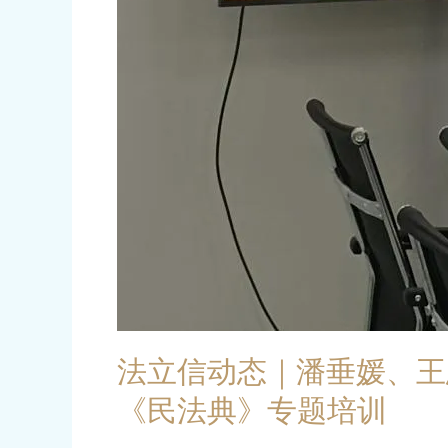
海
南
航
芯
高
科
技
产
业
集
团
有
限
法立信动态｜潘垂媛、王
责
《民法典》专题培训
任
公