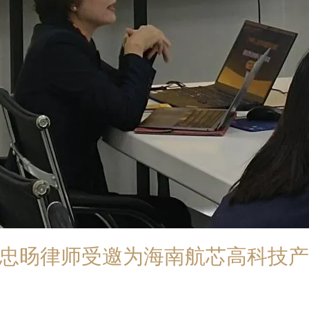
忠旸律师受邀为海南航芯高科技