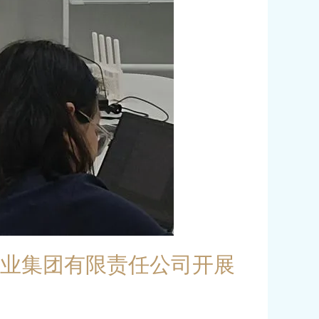
产业集团有限责任公司开展