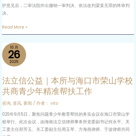
辩
护意见后，二审法院作出撤销一审判决、依法改判梁某无罪的终审判
护
决。
成
Read More »
功！
卢
秀
法
10 月
婉
26
立
律
信
2025
师
公
办
益
法立信公益｜本所与海口市荣山学校
理
｜
的
共商青少年精准帮扶工作
本
梁
所
某
咨询
,
喜讯
,
要闻
/ 作者：
vito
与
故
025年9月5日，聚焦问题青少年教育帮扶的务实会议在海口市荣山学
海
意
校举行。此次会议，由海南法立信律师事务所党委副书记何永平、关
口
伤
工委主任郑芳玉、关工委副主任周玉琴、方海燕律师、于波律师共同
市
害