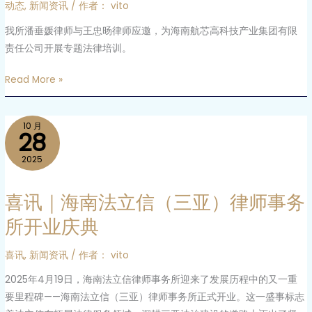
动态
,
新闻资讯
/ 作者：
vito
航
芯
我所潘垂媛律师与王忠旸律师应邀，为海南航芯高科技产业集团有限
高
责任公司开展专题法律培训。
科
Read More »
技
产
业
喜
10 月
28
集
讯
团
｜
2025
有
海
限
南
喜讯｜海南法立信（三亚）律师事务
责
法
所开业庆典
任
立
公
信
喜讯
,
新闻资讯
/ 作者：
vito
司
（三
开
2025年4月19日，海南法立信律师事务所迎来了发展历程中的又一重
亚）
展
要里程碑——海南法立信（三亚）律师事务所正式开业。这一盛事标志
律
《民