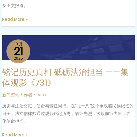
年
及图文报道。
题
材
Read More »
非
遗
铭
微
10 月
记
21
短
历
剧
2025
史
《非
铭记历史真相 砥砺法治担当 ——集
真
遗
相
小
体观影《731》
砥
仙
砺
子
新闻资讯
/ 作者：
vito
法
奇
历史与法治交汇，使命与责任同行。在“九一八”这个承载着民族记忆的
治
妙
日子，法立信律师通过观影铭记历史，缅怀先烈，汲取前行力量，强
担
之
化使命担当。
当 ——
旅》
集
在
Read More »