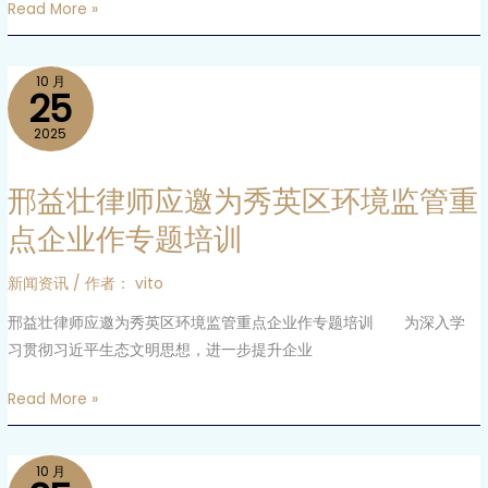
Read More »
工
委
及
邢
10 月
25
理
益
论
壮
2025
研
律
究
师
邢益壮律师应邀为秀英区环境监管重
中
应
点企业作专题培训
心
邀
认
为
新闻资讯
/ 作者：
vito
可
秀
邢益壮律师应邀为秀英区环境监管重点企业作专题培训 为深入学
英
习贯彻习近平生态文明思想，进一步提升企业
区
环
Read More »
境
监
管
法
10 月
重