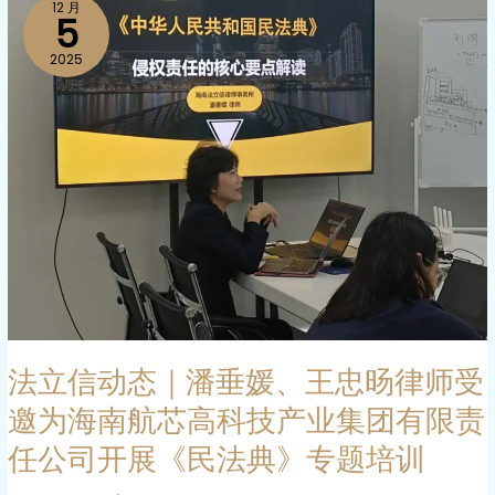
12 月
立
5
输
信
和
2025
动
港
态
航
｜
管
潘
理
垂
局
媛、
开
王
展
忠
宪
旸
法
律
专
师
题
法立信动态｜潘垂媛、王忠旸律师受
受
讲
邀
邀为海南航芯高科技产业集团有限责
座
为
任公司开展《民法典》专题培训
海
南