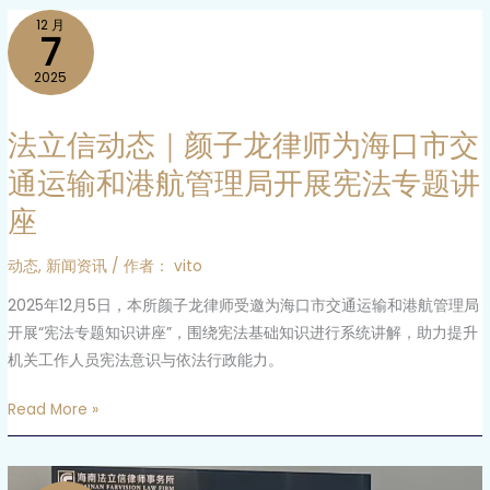
法
12 月
7
立
信
2025
动
态
法立信动态｜颜子龙律师为海口市交
｜
通运输和港航管理局开展宪法专题讲
颜
座
子
龙
动态
,
新闻资讯
/ 作者：
vito
律
师
2025年12月5日，本所颜子龙律师受邀为海口市交通运输和港航管理局
为
开展“宪法专题知识讲座”，围绕宪法基础知识进行系统讲解，助力提升
海
机关工作人员宪法意识与依法行政能力。
口
市
Read More »
交
通
法
运