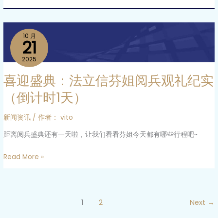
体
海
观
南
影
喜
顺
10 月
《731》
迎
21
利
盛
开
2025
典：
机
喜迎盛典：法立信芬姐阅兵观礼纪实
法
拍
立
摄
（倒计时1天）
信
芬
新闻资讯
/ 作者：
vito
姐
距离阅兵盛典还有一天啦，让我们看看芬姐今天都有哪些行程吧~
阅
兵
Read More »
观
礼
纪
实
1
2
Next
→
（倒