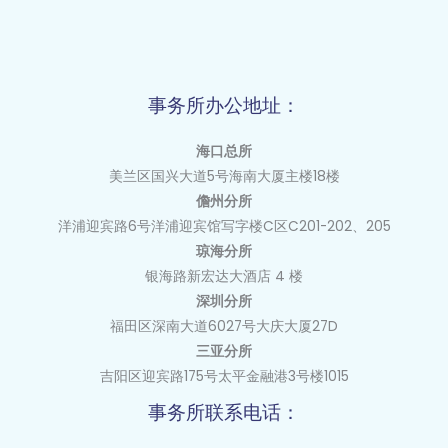
计
时
1
天）
事务所办公地址：
海口总所
美兰区国兴大道
5
号海南大厦主楼
18
楼
儋州分所
洋浦迎宾路6号洋浦迎宾馆写字楼C区C201-202、205
琼海分所
银海路新宏达大酒店 4 楼
深圳分所
福田区深南大道6027号大庆大厦27D
三亚分所
吉阳区迎宾路175号太平金融港3号楼1015
事务所联系电话：