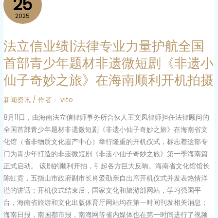
25
立
点
信
2025
企
业
业
绩|
法立信业绩|法律专业力量护航全国
作
法
首部青少年题材非遗微短剧《非遗小
专
律
题
仙子奇妙之旅》在海南顺利开机拍摄
专
培
业
训
新闻资讯
/ 作者：
vito
力
量
8月11日，由海南法立信律师事务所合伙人王文凤律师担任法律顾问的
护
全国首部青少年题材非遗微短剧《非遗小仙子奇妙之旅》在海南省文
航
化馆（省非物质文化遗产中心）举行隆重的开机仪式，标志着这部专
全
门为青少年打造的非遗微短剧《非遗小仙子奇妙之旅》第一季海南篇
国
正式启动。 该剧的顺利开拍，引起各方巨大反响。海南省文化馆馆长
首
陈虹霓，五指山市政府副市长肖爱劭亲自出席开机仪式并发表热情洋
部
溢的讲话；开机仪式结束后，国家文化和旅游部网站，学习强国平
青
台，海南省旅游和文化出版体育厅网站均在第一时间刊发相关消息；
少
海南日报，南国都市报，南海网等省内媒体也在第一时间进行了视频