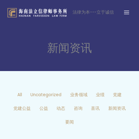
跳
MAI
至
法律为本---立于诚信
MEN
内
容
新闻资讯
Filter
posts
by
All
Uncategorized
业务领域
业绩
党建
category
党建公益
公益
动态
咨询
喜讯
新闻资讯
要闻