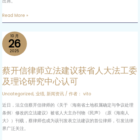
出席。
荣
案
山
获
Read More »
学
无
校
罪
共
蔡
判
10 月
26
商
开
决
青
信
2025
少
律
年
师
蔡开信律师立法建议获省人大法工委
精
立
及理论研究中心认可
准
法
帮
建
Uncategorized
,
业绩
,
新闻资讯
/ 作者：
vito
扶
议
工
近日，法立信蔡开信律师的《关于〈海南省土地权属确定与争议处理
获
作
条例〉修改的立法建议》被省人大主办刊物《民声》（原《海南人
省
大》）刊载，蔡律师也成为该刊发表立法建议的首位律师，引发法律
人
界广泛关注。
大
法