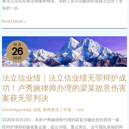
着法立信在拓展法律服务领域、深耕三亚法治建设的道路上迈出了坚
师
法
实的一步。
事
典》
务
专
Read More »
所
题
开
培
业
法
训
庆
10 月
立
26
典
信
2025
业
绩
法立信业绩｜法立信业绩无罪辩护成
｜
法
功！卢秀婉律师办理的梁某故意伤害
立
案获无罪判决
信
业
Uncategorized
,
业绩
,
新闻资讯
/ 作者：
vito
绩
无
2025年10月21日，本所卢秀婉律师代理的梁某涉嫌故意伤害罪一案，
罪
经辩护律师积极收集证据，提出详细、重点突出、含可视化表格的辩