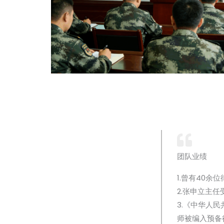
团队业绩
1.曾有40
2.张申立主
3.《中华人
师被编入预备