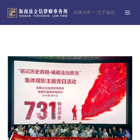
跳
MAI
至
法律为本---立于诚信
MEN
内
容