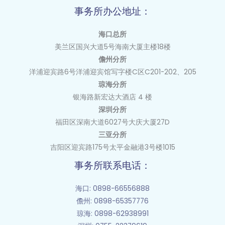
事务所办公地址：
海口总所
美兰区国兴大道
5
号海南大厦主楼
18
楼
儋州分所
洋浦迎宾路6号洋浦迎宾馆写字楼C区C201-202、205
琼海分所
银海路新宏达大酒店 4 楼
深圳分所
福田区深南大道6027号大庆大厦27D
三亚分所
吉阳区迎宾路175号太平金融港3号楼1015
事务所联系电话：
海口
: 0898-66556888
儋州
: 0898-65357776
琼海: 0898-62938991