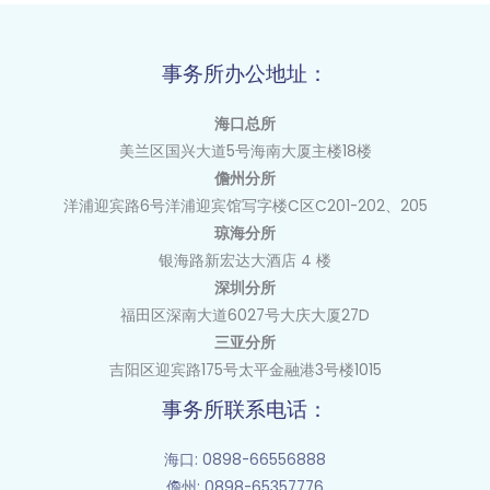
事务所办公地址：
海口总所
美兰区国兴大道
5
号海南大厦主楼
18
楼
儋州分所
洋浦迎宾路6号洋浦迎宾馆写字楼C区C201-202、205
琼海分所
银海路新宏达大酒店 4 楼
深圳分所
福田区深南大道6027号大庆大厦27D
三亚分所
吉阳区迎宾路175号太平金融港3号楼1015
事务所联系电话：
海口
: 0898-66556888
儋州
: 0898-65357776