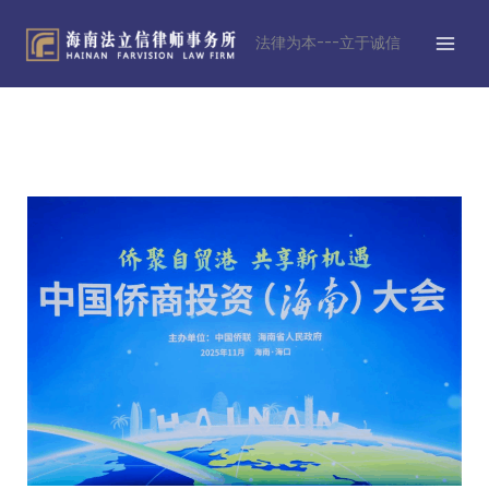
跳
MAI
至
法律为本---立于诚信
MEN
内
容