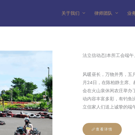
关于我们
律师团队
业
法立信动态|本所工会端
风暖昼长，万物并秀，五月
月24日，在陈柏静主席
会在火山泉休闲农庄举办了
动内容丰富多彩，有钓鱼
立信家人们送上诚挚的端
查看详情