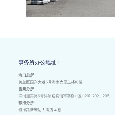
事务所办公地址：
海口总所
美兰区国兴大道
5
号海南大厦主楼
18
楼
儋州分所
洋浦迎宾路6号洋浦迎宾馆写字楼C区C201-202、205
琼海分所
银海路新宏达大酒店 4 楼