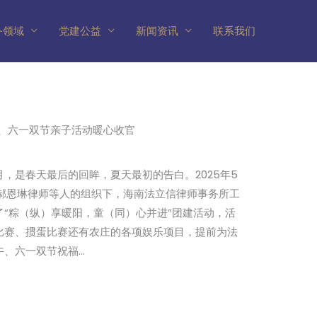
务领域
党建公益
新闻资讯
联系我们
午、六一双节亲子活动暖心收官
，是春天最后的回眸，夏天最初的告白。2025年5
、郝恩琳律师等人的组织下，海南法立信律师事务所工
“粽（纵）享暖阳，童（同）心并进”团建活动，活
比赛、掼蛋比赛还有农庄的各项娱乐项目，提前为法
午、六一双节祝福…