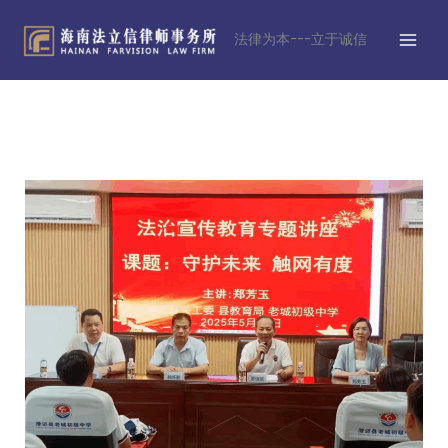
跳
MAI
至
法律为本---立于诚信
MEN
内
容