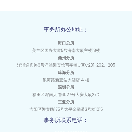
事务所办公地址：
海口总所
美兰区国兴大道
5
号海南大厦主楼
18
楼
儋州分所
洋浦迎宾路6号洋浦迎宾馆写字楼C区C201-202、205
琼海分所
银海路新宏达大酒店 4 楼
深圳分所
福田区深南大道6027号大庆大厦27D
三亚分所
吉阳区迎宾路175号太平金融港3号楼1015
事务所联系电话：