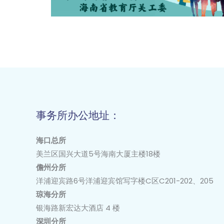
事务所办公地址：
海口总所
美兰区国兴大道
5
号海南大厦主楼
18
楼
儋州分所
洋浦迎宾路6号洋浦迎宾馆写字楼C区C201-202、205
琼海分所
银海路新宏达大酒店 4 楼
深圳分所