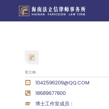
跳
至
内
容
黄立梅
1042596209@QQ.COM
18689677800
博士工作室成员：