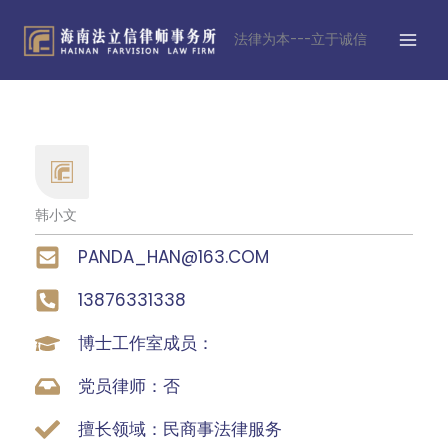
跳
MAI
至
法律为本---立于诚信
MEN
内
容
韩小文
PANDA_HAN@163.COM
13876331338
博士工作室成员：
党员律师：否
擅长领域：民商事法律服务