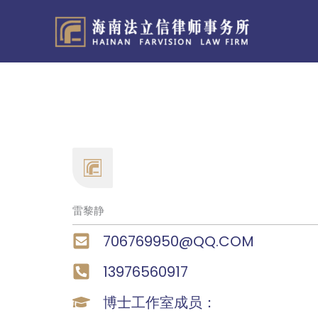
跳
至
内
容
雷黎静
706769950@QQ.COM
13976560917
博士工作室成员：