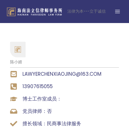
跳
MAI
至
法律为本---立于诚信
MEN
内
容
陈小婧
LAWYERCHENXIAOJING@163.COM
13907615055
博士工作室成员：
党员律师：否
擅长领域：民商事法律服务