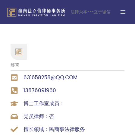
跳
MAI
至
法律为本---立于诚信
MEN
内
容
邢莺
631658258@QQ.COM
13876091960
博士工作室成员：
党员律师：否
擅长领域：民商事法律服务