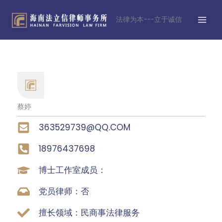
跳
MAI
至
法律为本---立于诚信
MEN
内
容
蔡婷
363529739@QQ.COM
18976437698
博士工作室成员：
党员律师：否
擅长领域：民商事法律服务