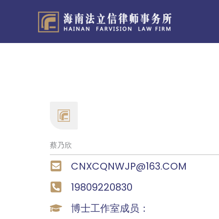
跳
至
内
容
蔡乃欣
CNXCQNWJP@163.COM
19809220830
博士工作室成员：