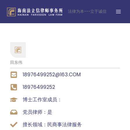
跳
MAI
至
法律为本---立于诚信
MEN
内
容
田东伟
18976499252@163.COM
18976499252
博士工作室成员：
党员律师：是
擅长领域：民商事法律服务