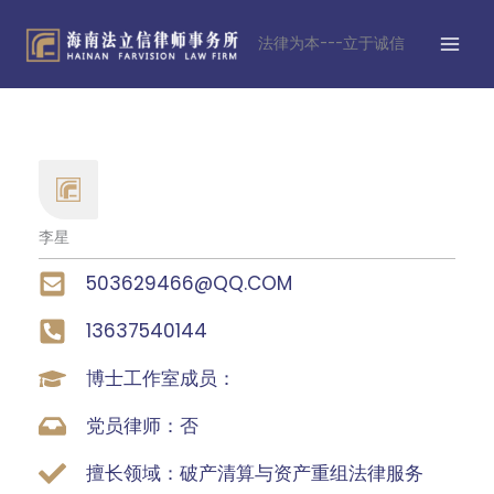
跳
MAI
至
法律为本---立于诚信
MEN
内
容
李星
503629466@QQ.COM
13637540144
博士工作室成员：
党员律师：否
擅长领域：破产清算与资产重组法律服务