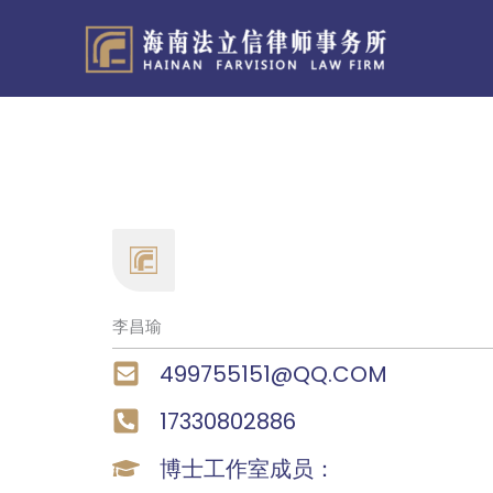
跳
至
内
容
李昌瑜
499755151@QQ.COM
17330802886
博士工作室成员：