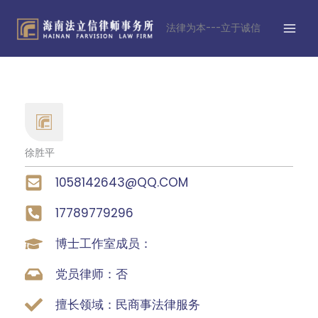
跳
MAI
至
法律为本---立于诚信
MEN
内
容
徐胜平
1058142643@QQ.COM
17789779296
博士工作室成员：
党员律师：否
擅长领域：民商事法律服务