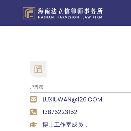
跳
至
内
容
卢秀婉
LUXIUWAN@126.COM
13876223152
博士工作室成员：