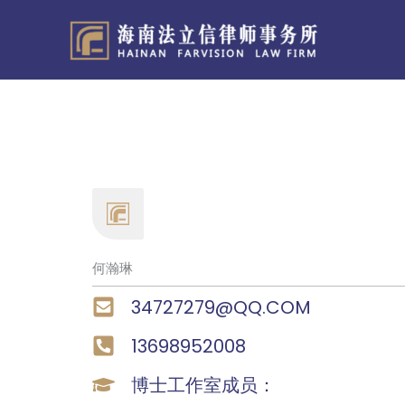
跳
至
内
容
何瀚琳
34727279@QQ.COM
13698952008
博士工作室成员：