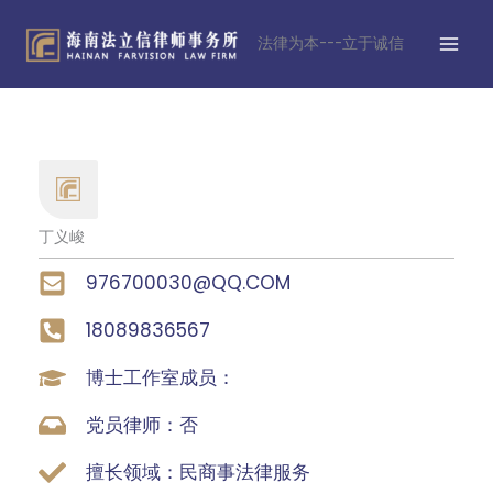
跳
MAI
至
法律为本---立于诚信
MEN
内
容
丁义峻
976700030@QQ.COM
18089836567
博士工作室成员：
党员律师：否
擅长领域：民商事法律服务